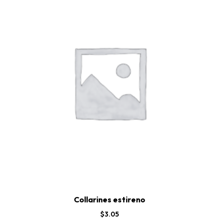
Collarines estireno
$
3.05