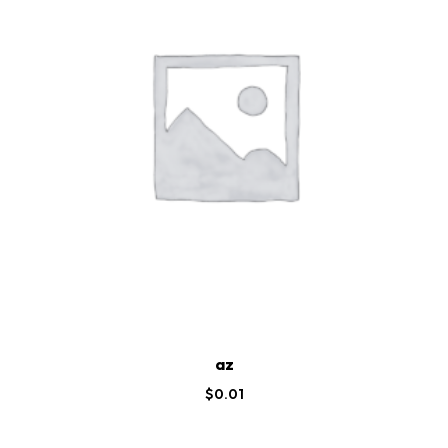
az
$
0.01